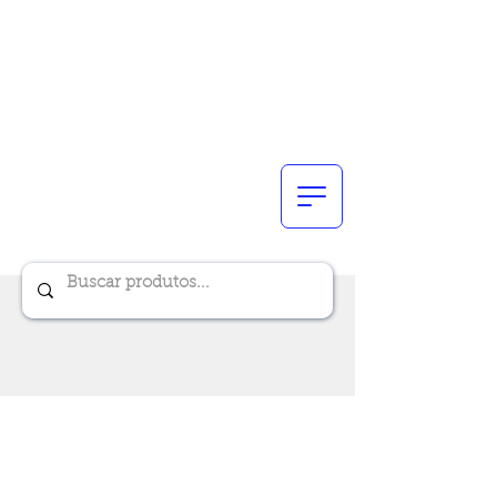
Renik Brindes
15 anos