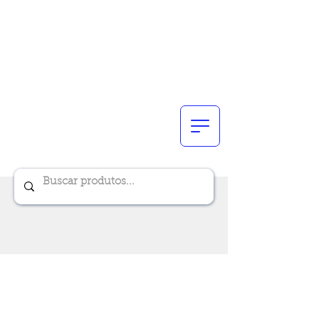
Renik Brindes
15 anos