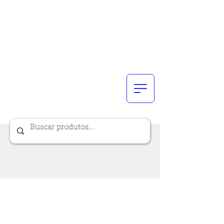
Renik Brindes
15 anos