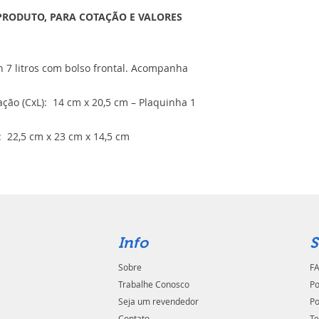
PRODUTO, PARA COTAÇÃO E VALORES
n 7 litros com bolso frontal. Acompanha
ão (CxL): 14 cm x 20,5 cm – Plaquinha 1
 22,5 cm x 23 cm x 14,5 cm
Info
S
Sobre
FA
Trabalhe Conosco
Po
Seja um revendedor
Po
Contato
Te