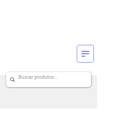
Renik Brindes
15 anos