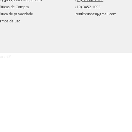
liticas de Compra
(19) 3452-1093
litica de privacidade
renikbrindes@gmail.com
rmos de uso
eira-SP