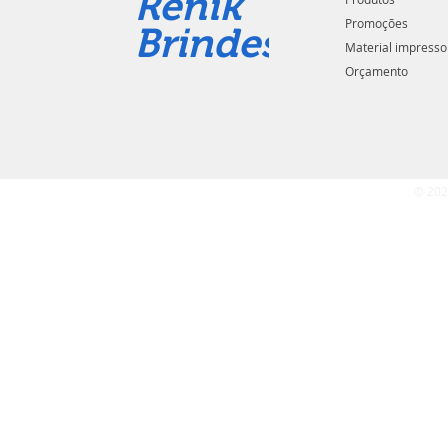
Renik
Promoções
Brindes
Material impresso
Orçamento
© 202