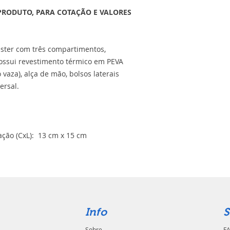
PRODUTO, PARA COTAÇÃO E VALORES
éster com três compartimentos,
possui revestimento térmico em PEVA
vaza), alça de mão, bolsos laterais
ersal.
ção (CxL): 13 cm x 15 cm
Info
S
Sobre
FA