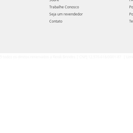
Trabalhe Conosco
Po
Seja um revendedor
Po
Contato
Te
5 todos os diretos reservados a Renik Brindes | CNPJ 12.570.616/0001-87 | Lim