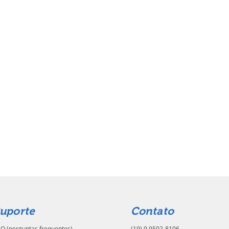
uporte
Contato
Q (perguntas frequentes)
(19) 9.9502-8106