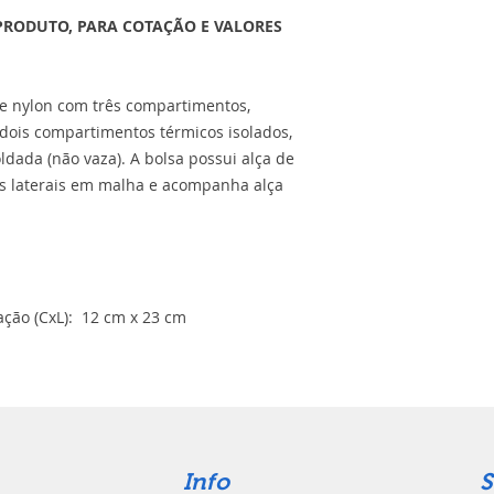
PRODUTO, PARA COTAÇÃO E VALORES
de nylon com três compartimentos,
 dois compartimentos térmicos isolados,
ldada (não vaza). A bolsa possui alça de
os laterais em malha e acompanha alça
ção (CxL): 12 cm x 23 cm
Info
S