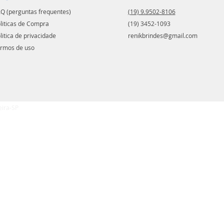
Q (perguntas frequentes)
(19) 9.9502-8106
liticas de Compra
(19) 3452-1093
litica de privacidade
renikbrindes@gmail.com
rmos de uso
eira-SP