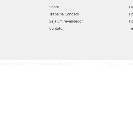
Sobre
FA
Trabalhe Conosco
Po
Seja um revendedor
Po
Contato
Te
5 todos os diretos reservados a Renik Brindes | CNPJ 12.570.616/0001-87 | Lim