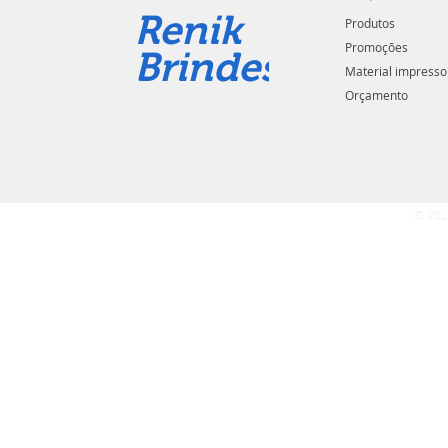
Renik
Produtos
Promoções
Brindes
Material impresso
Orçamento
© 202