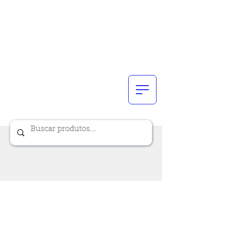
Renik Brindes
15 anos