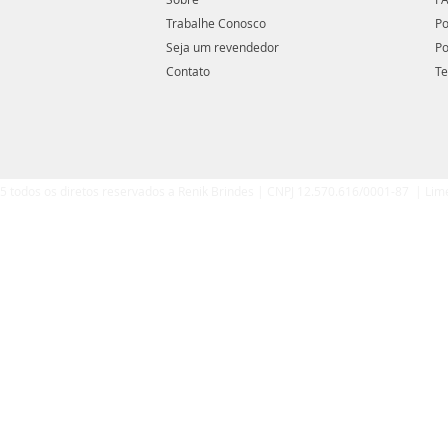
Trabalhe Conosco
Po
Seja um revendedor
Po
Contato
Te
5 todos os diretos reservados a Renik Brindes | CNPJ 12.570.616/0001-87 | Lim