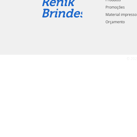
Renik
Promoções
Brindes
Material impresso
Orçamento
© 202