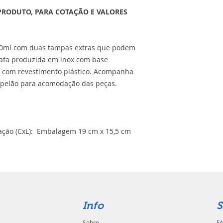
PRODUTO, PARA COTAÇÃO E VALORES
 450ml com duas tampas extras que podem
rrafa produzida em inox com base
x com revestimento plástico. Acompanha
apelão para acomodação das peças.
ção (CxL): Embalagem 19 cm x 15,5 cm
Info
S
Sobre
FA