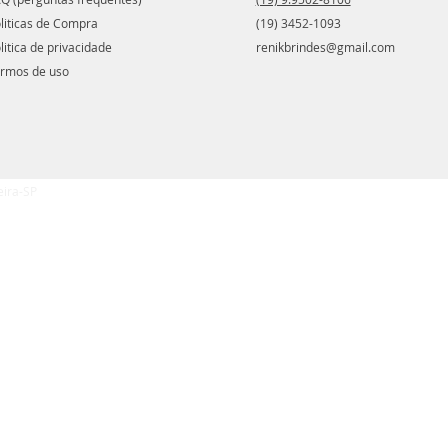
liticas de Compra
(19) 3452-1093
litica de privacidade
renikbrindes@gmail.com
rmos de uso
eira-SP