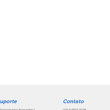
uporte
Contato
Q (perguntas frequentes)
(19) 9.9502-8106