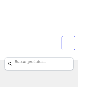
Renik Brindes
15 anos