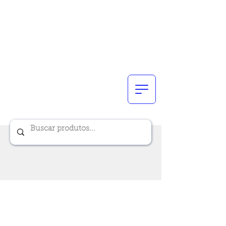
Renik Brindes
15 anos