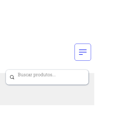
Renik Brindes
15 anos