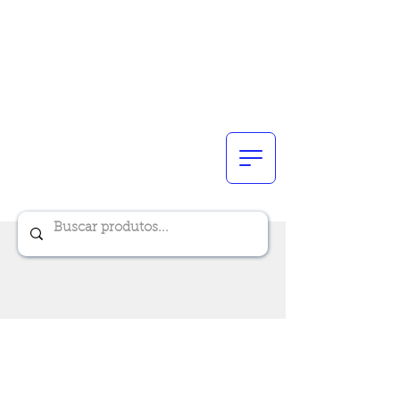
Renik Brindes
15 anos