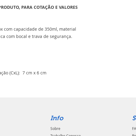
PRODUTO, PARA COTAÇÃO E VALORES
ox com capacidade de 350ml, material
ica com bocal e trava de segurança.
m
ção (CxL): 7 cm x 6 cm
Info
S
Sobre
FA
Trabalhe Conosco
Po