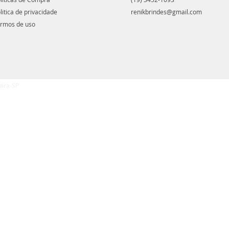
litica de privacidade
renikbrindes@gmail.com
rmos de uso
eira-SP