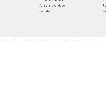
Seja um revendedor
Po
Contato
Te
5 todos os diretos reservados a Renik Brindes | CNPJ 12.570.616/0001-87 | Lim