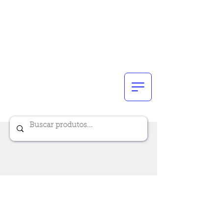
Renik Brindes
15 anos