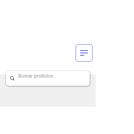
Renik Brindes
15 anos