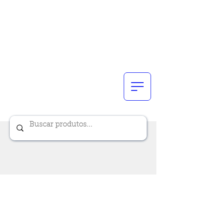
Renik Brindes
15 anos