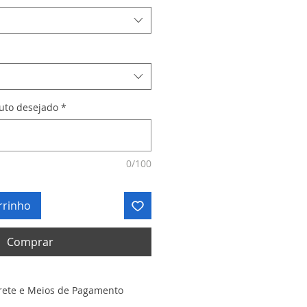
duto desejado
*
0/100
rrinho
Comprar
rete e Meios de Pagamento