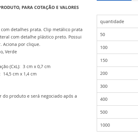
PRODUTO, PARA COTAÇÃO E VALORES
quantidade
 com detalhes prata. Clip metálico prata
50
teral com detalhe plástico preto. Possui
r. Aciona por clique.
100
ho, Verde
150
ção (CxL): 3 cm x 0,7 cm
200
 14,5 cm x 1,4 cm
300
or do produto e será negociado após a
400
500
1000