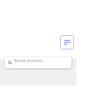
Renik Brindes
15 anos