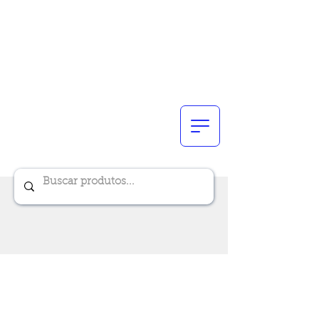
Renik Brindes
15 anos