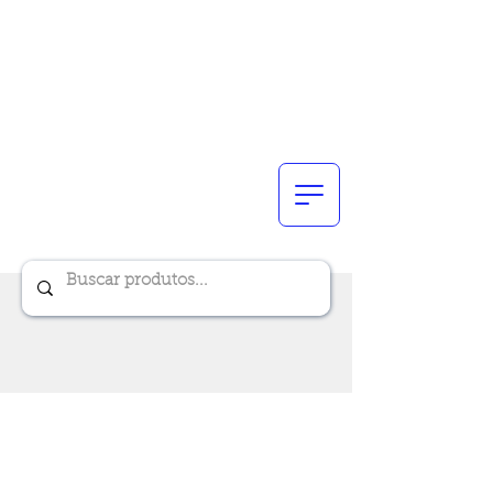
Renik Brindes
15 anos