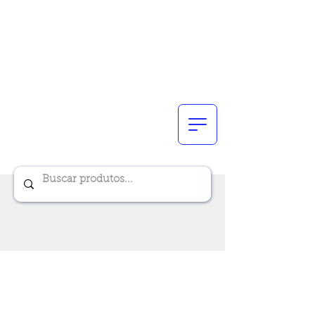
Renik Brindes
15 anos