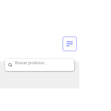
Renik Brindes
15 anos