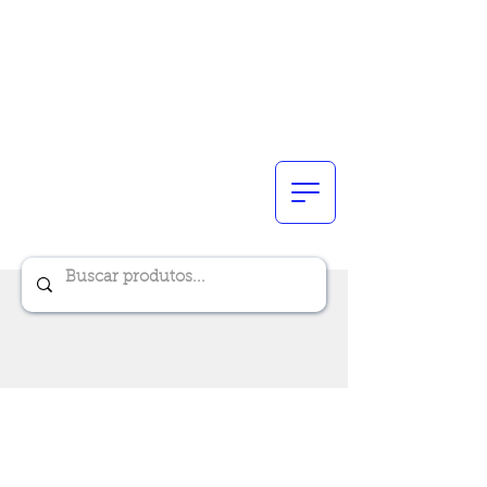
Renik Brindes
15 anos