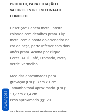
PRODUTO, PARA COTAÇÃO E
VALORES ENTRE EM CONTATO
CONOSCO.
Descrição: Caneta metal inteira
colorida com detalhes prata. Clip
metal com a ponta do acionador na
cor da peça, parte inferior com dois
anéis prata. Aciona por clique.
Cores: Azul, Café, Cromado, Preto,
Verde, Vermelho
Medidas aproximadas para
gravação (CxL): 3 cm x 1 cm
Tamanho total aproximado (CxL):
AVALIAÇÕES
13,7 cm x 1,4 cm
Peso aproximado (g): 20
*O frete não está incluso no valor