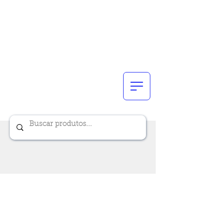
Renik Brindes
15 anos