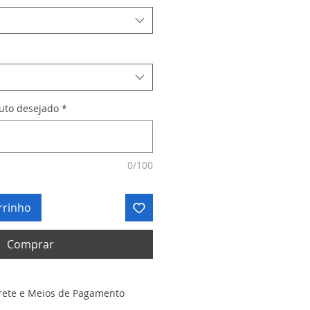
duto desejado
*
0/100
rrinho
Comprar
rete e Meios de Pagamento