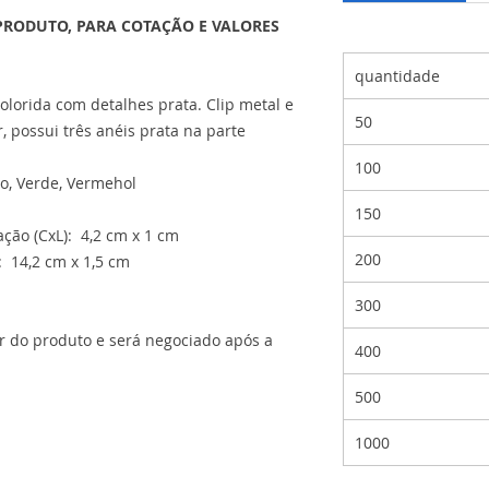
PRODUTO, PARA COTAÇÃO E VALORES
quantidade
colorida com detalhes prata. Clip metal e
50
 possui três anéis prata na parte
100
to, Verde, Vermehol
150
ção (CxL): 4,2 cm x 1 cm
200
 14,2 cm x 1,5 cm
300
or do produto e será negociado após a
400
500
1000