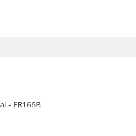
Entrar
al - ER166B