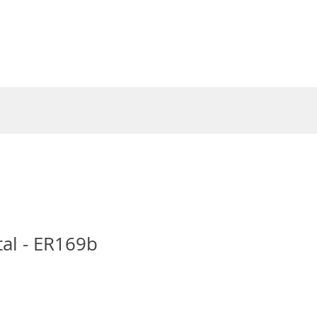
Entrar
al - ER169b