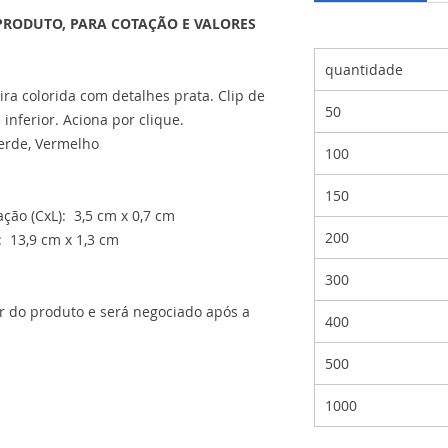
PRODUTO, PARA COTAÇÃO E VALORES
quantidade
ira colorida com detalhes prata. Clip de
50
 inferior. Aciona por clique.
 Verde, Vermelho
100
150
ão (CxL): 3,5 cm x 0,7 cm
200
 13,9 cm x 1,3 cm
300
or do produto e será negociado após a
400
500
1000