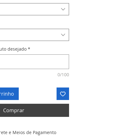
duto desejado
*
0/100
rrinho
Comprar
rete e Meios de Pagamento