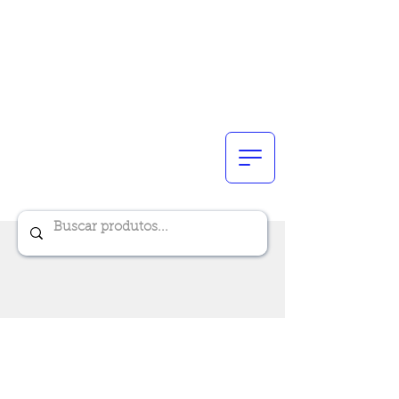
Renik Brindes
15 anos