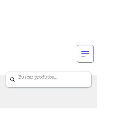
Renik Brindes
15 anos