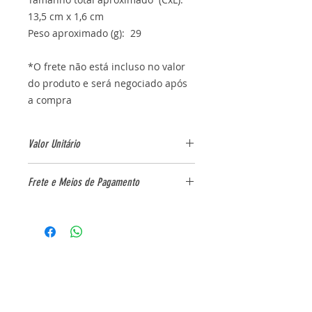
13,5 cm x 1,6 cm
Peso aproximado (g): 29
*O frete não está incluso no valor
do produto e será negociado após
a compra
Valor Unitário
Frete e Meios de Pagamento
quantidade
valor unitário
Frete por conta do cliente, devido
50
R$ 16,00
às variações de tamanho e
quantidade devera ser negociado
100
R$ 15,57
após a compra, enviaremos uma
fatura no e-mail para pagamento
150
R$ 15,15
do frete em cartão ou boleto,
enviamos por correios, transporte
200
R$ 14,72
aéreo, transportadora, conforme a