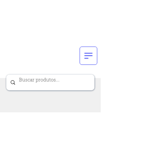
Renik Brindes
15 anos