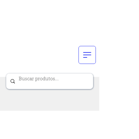
Renik Brindes
15 anos