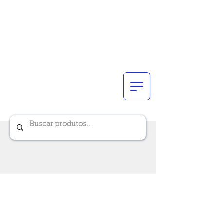
Renik Brindes
15 anos