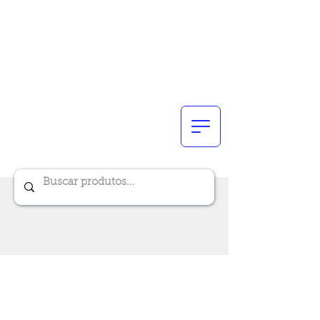
Renik Brindes
15 anos