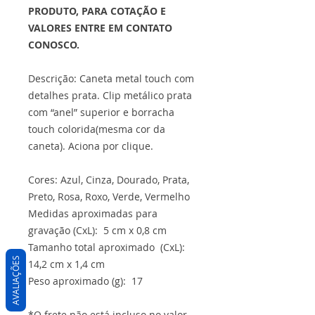
PRODUTO, PARA COTAÇÃO E
VALORES ENTRE EM CONTATO
CONOSCO.
Descrição: Caneta metal touch com
detalhes prata. Clip metálico prata
com “anel” superior e borracha
touch colorida(mesma cor da
caneta). Aciona por clique.
Cores: Azul, Cinza, Dourado, Prata,
Preto, Rosa, Roxo, Verde, Vermelho
Medidas aproximadas para
gravação (CxL): 5 cm x 0,8 cm
Tamanho total aproximado (CxL):
AVALIAÇÕES
14,2 cm x 1,4 cm
Peso aproximado (g): 17
*O frete não está incluso no valor