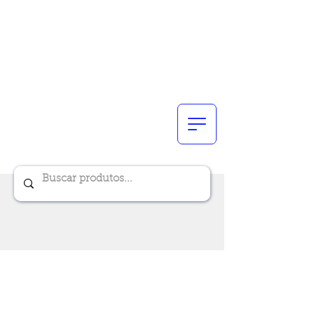
Renik Brindes
15 anos