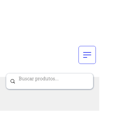
Renik Brindes
15 anos