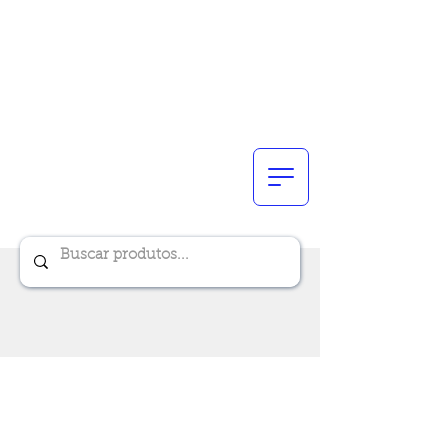
Renik Brindes
15 anos