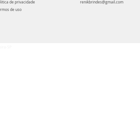
litica de privacidade
renikbrindes@gmail.com
rmos de uso
eira-SP