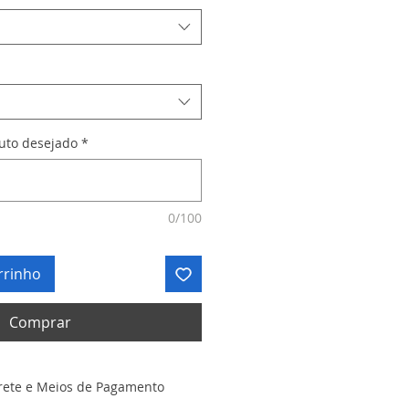
duto desejado
*
0/100
rrinho
Comprar
rete e Meios de Pagamento