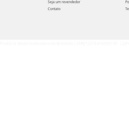
Seja um revendedor
Po
Contato
Te
5 todos os diretos reservados a Renik Brindes | CNPJ 12.570.616/0001-87 | Lim