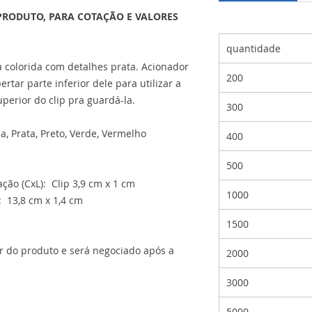
PRODUTO, PARA COTAÇÃO E VALORES
quantidade
ra colorida com detalhes prata. Acionador
200
pertar parte inferior dele para utilizar a
uperior do clip pra guardá-la.
300
ja, Prata, Preto, Verde, Vermelho
400
500
ão (CxL): Clip 3,9 cm x 1 cm
1000
 13,8 cm x 1,4 cm
1500
or do produto e será negociado após a
2000
3000
5000