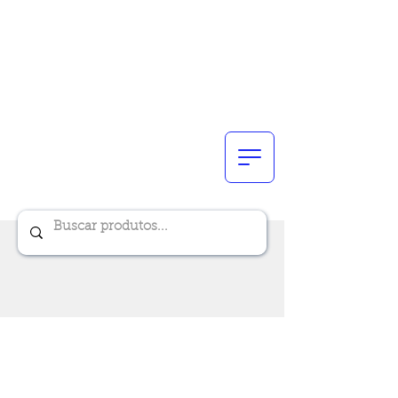
Renik Brindes
15 anos