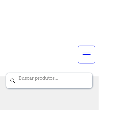
Renik Brindes
15 anos