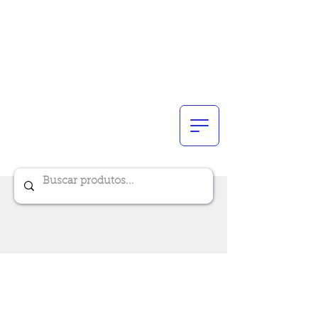
Renik Brindes
15 anos