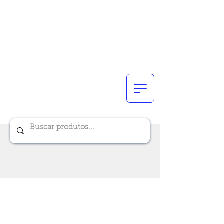
Renik Brindes
15 anos