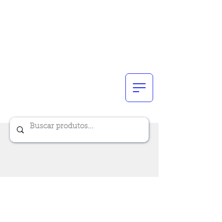
Renik Brindes
15 anos