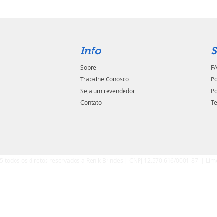
Info
S
Sobre
FA
Trabalhe Conosco
Po
Seja um revendedor
Po
Contato
Te
5 todos os diretos reservados a Renik Brindes | CNPJ 12.570.616/0001-87 | Lim