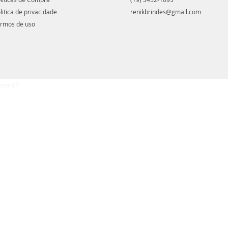
litica de privacidade
renikbrindes@gmail.com
rmos de uso
eira-SP