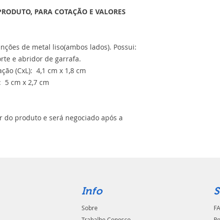
PRODUTO, PARA COTAÇÃO E VALORES
unções de metal liso(ambos lados). Possui:
orte e abridor de garrafa.
ão (CxL): 4,1 cm x 1,8 cm
: 5 cm x 2,7 cm
or do produto e será negociado após a
Info
S
Sobre
FA
Trabalhe Conosco
Po