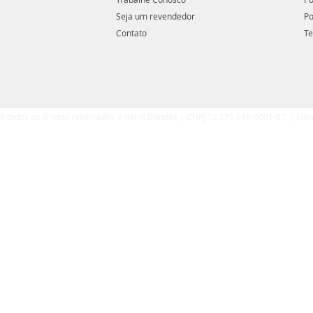
Seja um revendedor
Po
Contato
Te
5 todos os diretos reservados a Renik Brindes | CNPJ 12.570.616/0001-87 | Lim