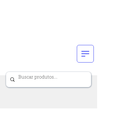
Renik Brindes
15 anos