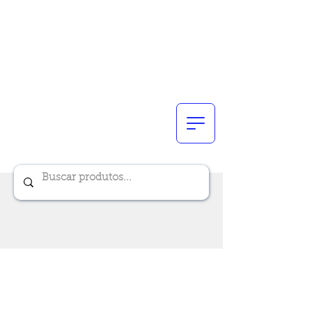
Renik Brindes
15 anos