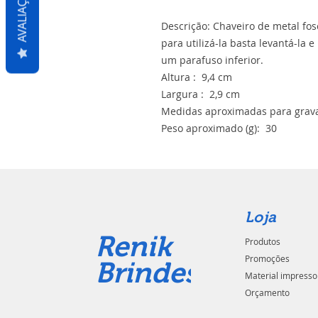
AVALIAÇÕES
Descrição: Chaveiro de metal fosc
para utilizá-la basta levantá-la e
um parafuso inferior.
Altura : 9,4 cm
Largura : 2,9 cm
Medidas aproximadas para gravaç
Peso aproximado (g): 30
Loja
Renik
Produtos
Promoções
Brindes
Material impresso
Orçamento