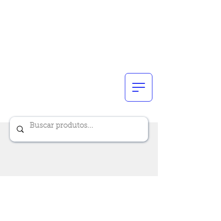
Renik Brindes
15 anos