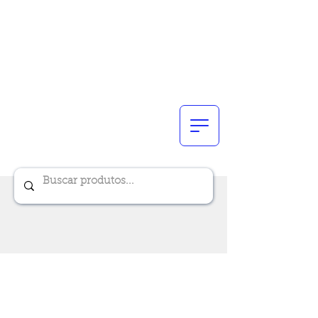
Renik Brindes
15 anos