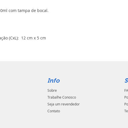
550ml com tampa de bocal.
ção (CxL): 12 cm x 5 cm
Info
S
Sobre
FA
Trabalhe Conosco
Po
Seja um revendedor
Po
Contato
Te